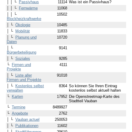
│ │ └
Passivhaus
11114
Was ist ein Passivhaus?
│ │ └
Fernwärme
11068
│ │ └
10502
Blockheizkraftwerke
│ └
Ökologie
10485
│ └
Mobilität
11833
│ └
Planung und
10720
Daten
│ └
9141
Bürgerbeteiligung
│ └
Soziales
9285
└
Firmen und
4111
Projekte
│ └
Liste aller
91018
Firmen und Projekte
│ └
Kostenlos selbst
8364
So können Sie Ihren Eintrag
verwalten
kostenlos selbst aktuell halten
└
Karten
17952
Die Openstreetmap-Karte des
Stadtteil Vauban
└
Termine
8489927
└
Angebote
2762
│ └
Vauban actuel
250053
│ └
Publikationen
11602
│ └
Stadtführungen
29610