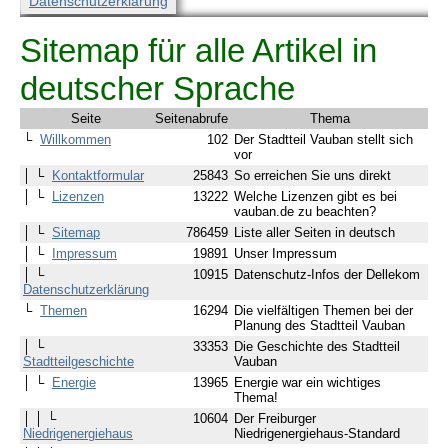
Datenschutzerklärung
Sitemap für alle Artikel in
deutscher Sprache
Seite
Seitenabrufe
Thema
└
Willkommen
102
Der Stadtteil Vauban stellt sich
vor
│ └
Kontaktformular
25843
So erreichen Sie uns direkt
│ └
Lizenzen
13222
Welche Lizenzen gibt es bei
vauban.de zu beachten?
│ └
Sitemap
786459
Liste aller Seiten in deutsch
│ └
Impressum
19891
Unser Impressum
│ └
10915
Datenschutz-Infos der Dellekom
Datenschutzerklärung
└
Themen
16294
Die vielfältigen Themen bei der
Planung des Stadtteil Vauban
│ └
33353
Die Geschichte des Stadtteil
Stadtteilgeschichte
Vauban
│ └
Energie
13965
Energie war ein wichtiges
Thema!
│ │ └
10604
Der Freiburger
Niedrigenergiehaus
Niedrigenergiehaus-Standard