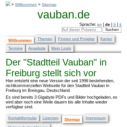
>
Willkommen
>
Sitemap
vauban.de
Sprache:
en
|
de
|
fr
|
it
Themen
Firmen und Projekte
Karten
Willkommen
Termine
Angebote
Mein Login
Der "Stadtteil Vauban" in
Freiburg stellt sich vor
Hier entsteht eine neue Version der seit 1998 bestehenden,
nichtkommerziellen Webseite für den Stadtteil Vauban in
Freiburg im Breisgau, Deutschland
Es sind bereits 3 Gigabyte PDFs und Bilder hochgeladen, es
wird aber noch eine Weile dauern bis alle Inhalte wieder
verfügbar sind.
Kontaktformular
Lizenzen
Impressum
Sitemap