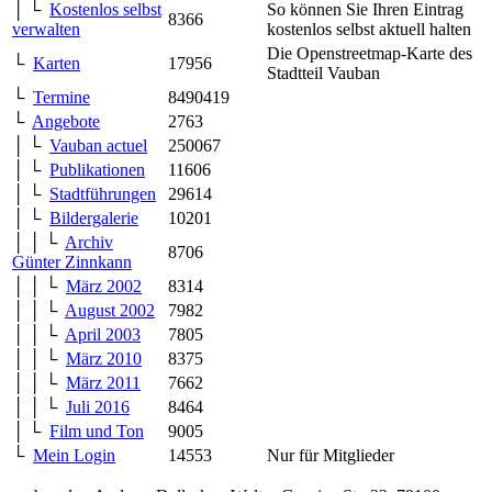
│ └
Kostenlos selbst
So können Sie Ihren Eintrag
8366
verwalten
kostenlos selbst aktuell halten
Die Openstreetmap-Karte des
└
Karten
17956
Stadtteil Vauban
└
Termine
8490419
└
Angebote
2763
│ └
Vauban actuel
250067
│ └
Publikationen
11606
│ └
Stadtführungen
29614
│ └
Bildergalerie
10201
│ │ └
Archiv
8706
Günter Zinnkann
│ │ └
März 2002
8314
│ │ └
August 2002
7982
│ │ └
April 2003
7805
│ │ └
März 2010
8375
│ │ └
März 2011
7662
│ │ └
Juli 2016
8464
│ └
Film und Ton
9005
└
Mein Login
14553
Nur für Mitglieder