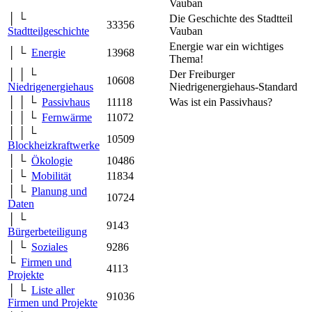
Vauban
│ └
Die Geschichte des Stadtteil
33356
Stadtteilgeschichte
Vauban
Energie war ein wichtiges
│ └
Energie
13968
Thema!
│ │ └
Der Freiburger
10608
Niedrigenergiehaus
Niedrigenergiehaus-Standard
│ │ └
Passivhaus
11118
Was ist ein Passivhaus?
│ │ └
Fernwärme
11072
│ │ └
10509
Blockheizkraftwerke
│ └
Ökologie
10486
│ └
Mobilität
11834
│ └
Planung und
10724
Daten
│ └
9143
Bürgerbeteiligung
│ └
Soziales
9286
└
Firmen und
4113
Projekte
│ └
Liste aller
91036
Firmen und Projekte