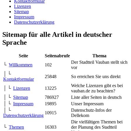
Kontaktformular
Lizenzen
Sitemap
Impressum
Datenschutzerklärung
Sitemap für alle Artikel in deutscher
Sprache
Seite
Seitenabrufe
Thema
Der Stadtteil Vauban stellt sich
└
Willkommen
102
vor
│ └
25848
So erreichen Sie uns direkt
Kontaktformular
Welche Lizenzen gibt es bei
│ └
Lizenzen
13225
vauban.de zu beachten?
│ └
Sitemap
786927
Liste aller Seiten in deutsch
│ └
Impressum
19895
Unser Impressum
│ └
Datenschutz-Infos der
10915
Datenschutzerklärung
Dellekom
Die vielfältigen Themen bei
└
Themen
16303
der Planung des Stadtteil