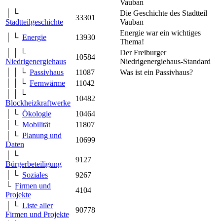
Vauban
│ └
Die Geschichte des Stadtteil
33301
Stadtteilgeschichte
Vauban
Energie war ein wichtiges
│ └
Energie
13930
Thema!
│ │ └
Der Freiburger
10584
Niedrigenergiehaus
Niedrigenergiehaus-Standard
│ │ └
Passivhaus
11087
Was ist ein Passivhaus?
│ │ └
Fernwärme
11042
│ │ └
10482
Blockheizkraftwerke
│ └
Ökologie
10464
│ └
Mobilität
11807
│ └
Planung und
10699
Daten
│ └
9127
Bürgerbeteiligung
│ └
Soziales
9267
└
Firmen und
4104
Projekte
│ └
Liste aller
90778
Firmen und Projekte