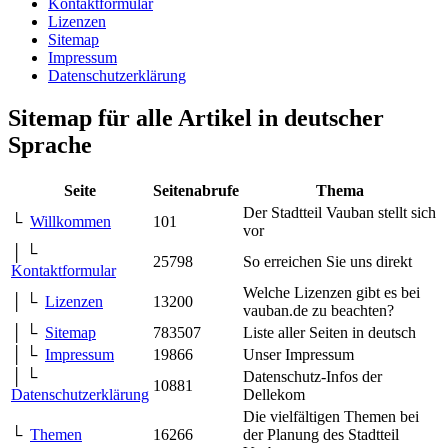
Kontaktformular
Lizenzen
Sitemap
Impressum
Datenschutzerklärung
Sitemap für alle Artikel in deutscher
Sprache
Seite
Seitenabrufe
Thema
Der Stadtteil Vauban stellt sich
└
Willkommen
101
vor
│ └
25798
So erreichen Sie uns direkt
Kontaktformular
Welche Lizenzen gibt es bei
│ └
Lizenzen
13200
vauban.de zu beachten?
│ └
Sitemap
783507
Liste aller Seiten in deutsch
│ └
Impressum
19866
Unser Impressum
│ └
Datenschutz-Infos der
10881
Datenschutzerklärung
Dellekom
Die vielfältigen Themen bei
└
Themen
16266
der Planung des Stadtteil