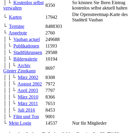
│ └
Kostenlos selbst
So können Sie Ihren Eintrag
8350
verwalten
kostenlos selbst aktuell halten
Die Openstreetmap-Karte des
└
Karten
17942
Stadtteil Vauban
└
Termine
8488303
└
Angebote
2760
│ └
Vauban actuel
249688
│ └
Publikationen
11593
│ └
Stadtführungen
29588
│ └
Bildergalerie
10194
│ │ └
Archiv
8697
Günter Zinnkann
│ │ └
März 2002
8308
│ │ └
August 2002
7972
│ │ └
April 2003
7797
│ │ └
März 2010
8366
│ │ └
März 2011
7653
│ │ └
Juli 2016
8453
│ └
Film und Ton
9001
└
Mein Login
14537
Nur für Mitglieder