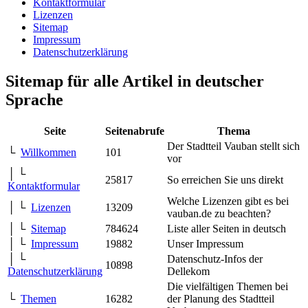
Kontaktformular
Lizenzen
Sitemap
Impressum
Datenschutzerklärung
Sitemap für alle Artikel in deutscher
Sprache
Seite
Seitenabrufe
Thema
Der Stadtteil Vauban stellt sich
└
Willkommen
101
vor
│ └
25817
So erreichen Sie uns direkt
Kontaktformular
Welche Lizenzen gibt es bei
│ └
Lizenzen
13209
vauban.de zu beachten?
│ └
Sitemap
784624
Liste aller Seiten in deutsch
│ └
Impressum
19882
Unser Impressum
│ └
Datenschutz-Infos der
10898
Datenschutzerklärung
Dellekom
Die vielfältigen Themen bei
└
Themen
16282
der Planung des Stadtteil