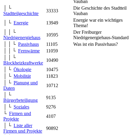
Vauban
│ └
Die Geschichte des Stadtteil
33333
Stadtteilgeschichte
Vauban
Energie war ein wichtiges
│ └
Energie
13949
Thema!
│ │ └
Der Freiburger
10595
Niedrigenergiehaus
Niedrigenergiehaus-Standard
│ │ └
Passivhaus
11105
Was ist ein Passivhaus?
│ │ └
Fernwärme
11059
│ │ └
10490
Blockheizkraftwerke
│ └
Ökologie
10475
│ └
Mobilität
11823
│ └
Planung und
10712
Daten
│ └
9135
Bürgerbeteiligung
│ └
Soziales
9276
└
Firmen und
4107
Projekte
│ └
Liste aller
90892
Firmen und Projekte