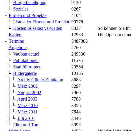
│ └
Bürgerbeteiligung
9130
│ └
Soziales
9267
└
Firmen und Projekte
4104
│ └
Liste aller Firmen und Projekte
90778
│ └
Kostenlos selbst verwalten
8337
So können Sie Ihre
└
Karten
17933
Die Openstreetmap
└
Termine
8487308
└
Angebote
2760
│ └
Vauban actuel
249330
│ └
Publikationen
11576
│ └
Stadtführungen
29564
│ └
Bildergalerie
10185
│ │ └
Archiv Günter Zinnkann
8688
│ │ └
März 2002
8297
│ │ └
August 2002
7960
│ │ └
April 2003
7788
│ │ └
März 2010
8356
│ │ └
März 2011
7644
│ │ └
Juli 2016
8445
│ └
Film und Ton
8993