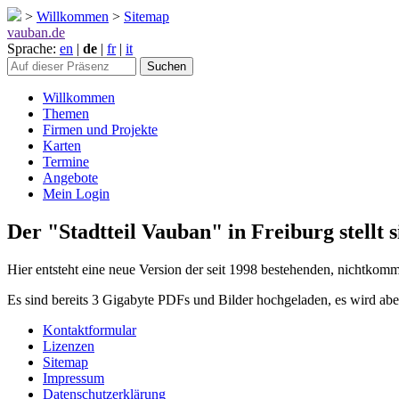
>
Willkommen
>
Sitemap
vauban.de
Sprache:
en
|
de
|
fr
|
it
Willkommen
Themen
Firmen und Projekte
Karten
Termine
Angebote
Mein Login
Der "Stadtteil Vauban" in Freiburg stellt s
Hier entsteht eine neue Version der seit 1998 bestehenden, nichtkomm
Es sind bereits 3 Gigabyte PDFs und Bilder hochgeladen, es wird aber
Kontaktformular
Lizenzen
Sitemap
Impressum
Datenschutzerklärung