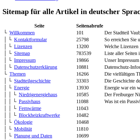
Sitemap für alle Artikel in deutscher Spra
Seite
Seitenabrufe
└
Willkommen
101
Der Stadtteil Vaub
│ └
Kontaktformular
25798
So erreichen Sie u
│ └
Lizenzen
13200
Welche Lizenzen g
│ └
Sitemap
783539
Liste aller Seiten 
│ └
Impressum
19866
Unser Impressum
│ └
Datenschutzerklärung
10881
Datenschutz-Info
└
Themen
16266
Die vielfältigen 
│ └
Stadtteilgeschichte
33303
Die Geschichte de
│ └
Energie
13930
Energie war ein 
│ │ └
Niedrigenergiehaus
10585
Der Freiburger N
│ │ └
Passivhaus
11088
Was ist ein Passi
│ │ └
Fernwärme
11043
│ │ └
Blockheizkraftwerke
10482
│ └
Ökologie
10468
│ └
Mobilität
11810
│ └
Planung und Daten
10699