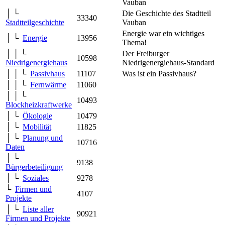
Vauban
│ └
Die Geschichte des Stadtteil
33340
Stadtteilgeschichte
Vauban
Energie war ein wichtiges
│ └
Energie
13956
Thema!
│ │ └
Der Freiburger
10598
Niedrigenergiehaus
Niedrigenergiehaus-Standard
│ │ └
Passivhaus
11107
Was ist ein Passivhaus?
│ │ └
Fernwärme
11060
│ │ └
10493
Blockheizkraftwerke
│ └
Ökologie
10479
│ └
Mobilität
11825
│ └
Planung und
10716
Daten
│ └
9138
Bürgerbeteiligung
│ └
Soziales
9278
└
Firmen und
4107
Projekte
│ └
Liste aller
90921
Firmen und Projekte