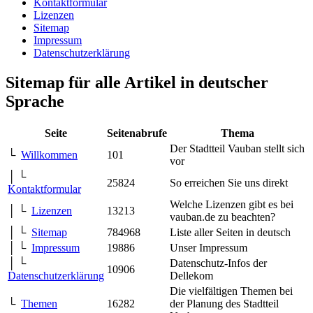
Kontaktformular
Lizenzen
Sitemap
Impressum
Datenschutzerklärung
Sitemap für alle Artikel in deutscher
Sprache
Seite
Seitenabrufe
Thema
Der Stadtteil Vauban stellt sich
└
Willkommen
101
vor
│ └
25824
So erreichen Sie uns direkt
Kontaktformular
Welche Lizenzen gibt es bei
│ └
Lizenzen
13213
vauban.de zu beachten?
│ └
Sitemap
784968
Liste aller Seiten in deutsch
│ └
Impressum
19886
Unser Impressum
│ └
Datenschutz-Infos der
10906
Datenschutzerklärung
Dellekom
Die vielfältigen Themen bei
└
Themen
16282
der Planung des Stadtteil