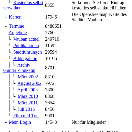
│ └
Kostenlos selbst
So können Sie Ihren Eintrag
8355
verwalten
kostenlos selbst aktuell halten
Die Openstreetmap-Karte des
└
Karten
17946
Stadtteil Vauban
└
Termine
8488651
└
Angebote
2760
│ └
Vauban actuel
249710
│ └
Publikationen
11595
│ └
Stadtführungen
29594
│ └
Bildergalerie
10196
│ │ └
Archiv
8701
Günter Zinnkann
│ │ └
März 2002
8310
│ │ └
August 2002
7972
│ │ └
April 2003
7800
│ │ └
März 2010
8368
│ │ └
März 2011
7654
│ │ └
Juli 2016
8456
│ └
Film und Ton
9001
└
Mein Login
14543
Nur für Mitglieder