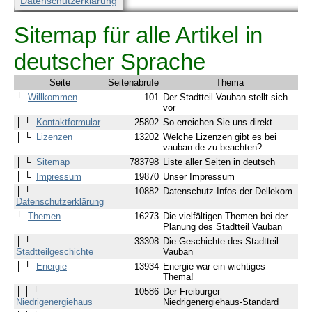
Datenschutzerklärung
Sitemap für alle Artikel in
deutscher Sprache
Seite
Seitenabrufe
Thema
└
Willkommen
101
Der Stadtteil Vauban stellt sich
vor
│ └
Kontaktformular
25802
So erreichen Sie uns direkt
│ └
Lizenzen
13202
Welche Lizenzen gibt es bei
vauban.de zu beachten?
│ └
Sitemap
783798
Liste aller Seiten in deutsch
│ └
Impressum
19870
Unser Impressum
│ └
10882
Datenschutz-Infos der Dellekom
Datenschutzerklärung
└
Themen
16273
Die vielfältigen Themen bei der
Planung des Stadtteil Vauban
│ └
33308
Die Geschichte des Stadtteil
Stadtteilgeschichte
Vauban
│ └
Energie
13934
Energie war ein wichtiges
Thema!
│ │ └
10586
Der Freiburger
Niedrigenergiehaus
Niedrigenergiehaus-Standard