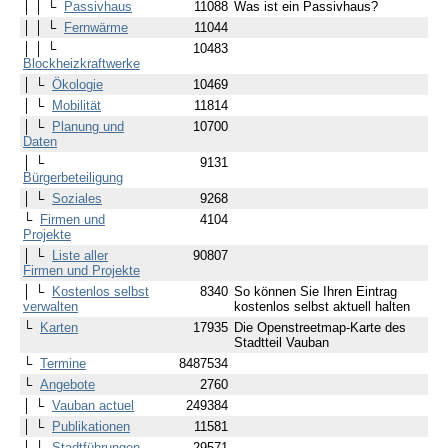
│ │ └
Passivhaus
11088
Was ist ein Passivhaus?
│ │ └
Fernwärme
11044
│ │ └
10483
Blockheizkraftwerke
│ └
Ökologie
10469
│ └
Mobilität
11814
│ └
Planung und
10700
Daten
│ └
9131
Bürgerbeteiligung
│ └
Soziales
9268
└
Firmen und
4104
Projekte
│ └
Liste aller
90807
Firmen und Projekte
│ └
Kostenlos selbst
8340
So können Sie Ihren Eintrag
verwalten
kostenlos selbst aktuell halten
└
Karten
17935
Die Openstreetmap-Karte des
Stadtteil Vauban
└
Termine
8487534
└
Angebote
2760
│ └
Vauban actuel
249384
│ └
Publikationen
11581
│ └
Stadtführungen
29571