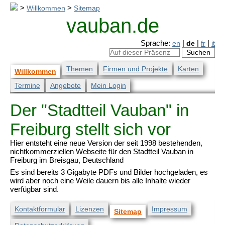
>
Willkommen
>
Sitemap
vauban.de
Sprache:
en
|
de
|
fr
|
it
Themen
Firmen und Projekte
Karten
Willkommen
Termine
Angebote
Mein Login
Der "Stadtteil Vauban" in
Freiburg stellt sich vor
Hier entsteht eine neue Version der seit 1998 bestehenden,
nichtkommerziellen Webseite für den Stadtteil Vauban in
Freiburg im Breisgau, Deutschland
Es sind bereits 3 Gigabyte PDFs und Bilder hochgeladen, es
wird aber noch eine Weile dauern bis alle Inhalte wieder
verfügbar sind.
Kontaktformular
Lizenzen
Impressum
Sitemap