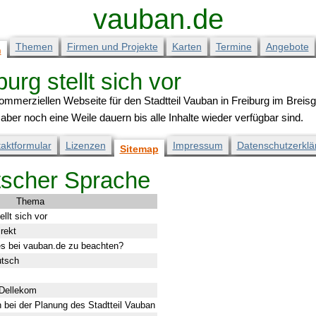
vauban.de
Themen
Firmen und Projekte
Karten
Termine
Angebote
n
urg stellt sich vor
kommerziellen Webseite für den Stadtteil Vauban in Freiburg im Breis
ber noch eine Weile dauern bis alle Inhalte wieder verfügbar sind.
aktformular
Lizenzen
Impressum
Datenschutzerklä
Sitemap
utscher Sprache
Thema
llt sich vor
rekt
es bei vauban.de zu beachten?
utsch
 Dellekom
n bei der Planung des Stadtteil Vauban