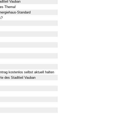
dtteil Vauban
iges Thema!
energiehaus-Standard
s?
trag kostenlos selbst aktuell halten
te des Stadtteil Vauban