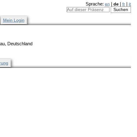
Sprache:
en
|
de
|
fr
|
it
Mein Login
gau, Deutschland
rung