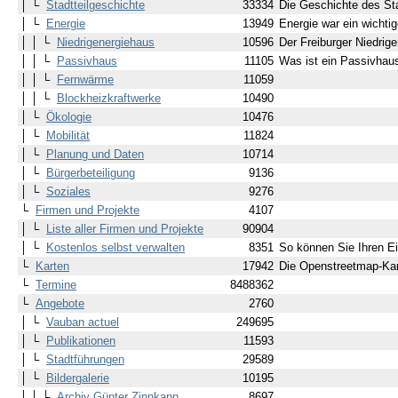
│ └
Stadtteilgeschichte
33334
Die Geschichte des Sta
│ └
Energie
13949
Energie war ein wicht
│ │ └
Niedrigenergiehaus
10596
Der Freiburger Niedrig
│ │ └
Passivhaus
11105
Was ist ein Passivhau
│ │ └
Fernwärme
11059
│ │ └
Blockheizkraftwerke
10490
│ └
Ökologie
10476
│ └
Mobilität
11824
│ └
Planung und Daten
10714
│ └
Bürgerbeteiligung
9136
│ └
Soziales
9276
└
Firmen und Projekte
4107
│ └
Liste aller Firmen und Projekte
90904
│ └
Kostenlos selbst verwalten
8351
So können Sie Ihren Ein
└
Karten
17942
Die Openstreetmap-Kar
└
Termine
8488362
└
Angebote
2760
│ └
Vauban actuel
249695
│ └
Publikationen
11593
│ └
Stadtführungen
29589
│ └
Bildergalerie
10195
│ │ └
Archiv Günter Zinnkann
8697