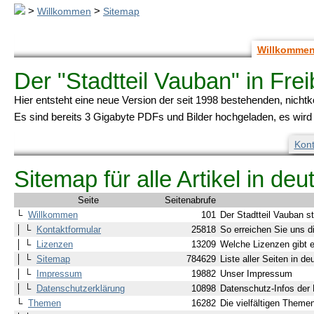
>
Willkommen
>
Sitemap
Willkomme
Der "Stadtteil Vauban" in Freib
Hier entsteht eine neue Version der seit 1998 bestehenden, nicht
Es sind bereits 3 Gigabyte PDFs und Bilder hochgeladen, es wird a
Kont
Sitemap für alle Artikel in de
Seite
Seitenabrufe
└
Willkommen
101
Der Stadtteil Vauban ste
│ └
Kontaktformular
25818
So erreichen Sie uns di
│ └
Lizenzen
13209
Welche Lizenzen gibt 
│ └
Sitemap
784629
Liste aller Seiten in de
│ └
Impressum
19882
Unser Impressum
│ └
Datenschutzerklärung
10898
Datenschutz-Infos der
└
Themen
16282
Die vielfältigen Theme