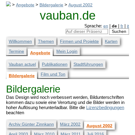
>
Angebote
>
Bildergalerie
>
August 2002
vauban.de
Sprache:
en
|
de
|
fr
|
it
Willkommen
Themen
Firmen und Projekte
Karten
Termine
Mein Login
Angebote
Vauban actuel
Publikationen
Stadtführungen
Film und Ton
Bildergalerie
Bildergalerie
Das Design wird noch verbessert werden, Bildunterschriften
kommen dazu sowie eine Verortung und die Bilder werden in
hoher Auflösung herunterladbar. Bitte die
Lizenzbedingungen
beachten
Archiv Günter Zinnkann
März 2002
August 2002
April 2003
März 2010
März 2011
Juli 2016