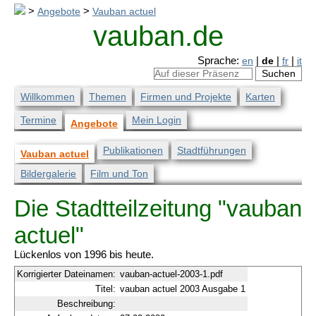
>
Angebote
>
Vauban actuel
vauban.de
Sprache:
en
|
de
|
fr
|
it
Willkommen
Themen
Firmen und Projekte
Karten
Termine
Mein Login
Angebote
Publikationen
Stadtführungen
Vauban actuel
Bildergalerie
Film und Ton
Die Stadtteilzeitung "vauban
actuel"
Lückenlos von 1996 bis heute.
Korrigierter Dateinamen:
vauban-actuel-2003-1.pdf
Titel:
vauban actuel 2003 Ausgabe 1
Beschreibung: