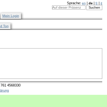
Sprache:
en
|
de
|
fr
|
it
Mein Login
nd Ton
9 761 4568330
lärung