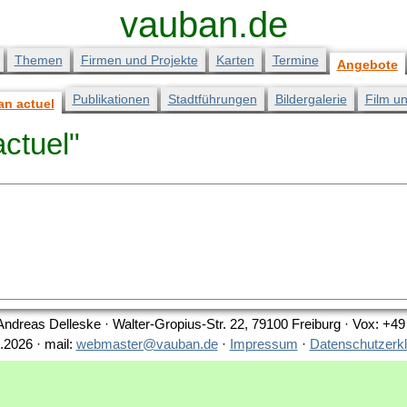
vauban.de
Themen
Firmen und Projekte
Karten
Termine
Angebote
Publikationen
Stadtführungen
Bildergalerie
Film u
n actuel
actuel"
Andreas Delleske · Walter-Gropius-Str. 22, 79100 Freiburg · Vox: +4
.2026 · mail:
webmaster@vauban.de
·
Impressum
·
Datenschutzerk