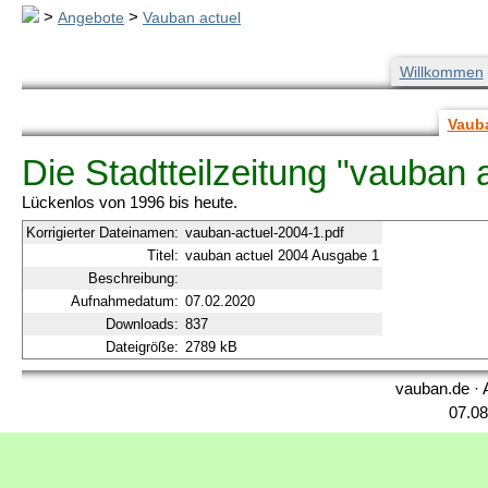
>
Angebote
>
Vauban actuel
Willkommen
Vauba
Die Stadtteilzeitung "vauban 
Lückenlos von 1996 bis heute.
Korrigierter Dateinamen:
vauban-actuel-2004-1.pdf
Titel:
vauban actuel 2004 Ausgabe 1
Beschreibung:
Aufnahmedatum:
07.02.2020
Downloads:
837
Dateigröße:
2789 kB
vauban.de · 
07.08