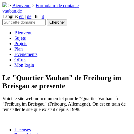
>
Bienvenu
>
Formulaire de contacte
vauban.de
Langue:
en
|
de
|
fr
|
it
Bienvenu
Sujets
Projets
Plan
Evenements
Offres
Mon login
Le "Quartier Vauban" de Freiburg im
Breisgau se presente
Voici le site web noncommerciel pour le "Quartier Vauban" à
"Freiburg im Breisgau" (Fribourg, Allemagne). On est en train de
reinstaller le site que existait dépuis 1998.
Licenses