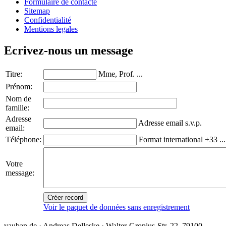
Formulaire de contacte
Sitemap
Confidentialité
Mentions legales
Ecrivez-nous un message
Titre:
Mme, Prof. ...
Prénom:
Nom de
famille:
Adresse
Adresse email s.v.p.
email:
Téléphone:
Format international +33 ...
Votre
message:
Créer record
Voir le paquet de données sans enregistrement
vauban.de · Andreas Delleske · Walter-Gropius-Str. 22, 79100