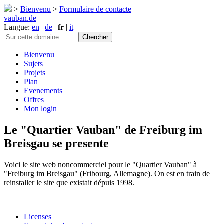
>
Bienvenu
>
Formulaire de contacte
vauban.de
Langue:
en
|
de
|
fr
|
it
Bienvenu
Sujets
Projets
Plan
Evenements
Offres
Mon login
Le "Quartier Vauban" de Freiburg im
Breisgau se presente
Voici le site web noncommerciel pour le "Quartier Vauban" à
"Freiburg im Breisgau" (Fribourg, Allemagne). On est en train de
reinstaller le site que existait dépuis 1998.
Licenses