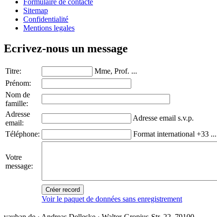
Formulaire de contacte
Sitemap
Confidentialité
Mentions legales
Ecrivez-nous un message
Titre:
Mme, Prof. ...
Prénom:
Nom de
famille:
Adresse
Adresse email s.v.p.
email:
Téléphone:
Format international +33 ...
Votre
message:
Créer record
Voir le paquet de données sans enregistrement
vauban.de · Andreas Delleske · Walter-Gropius-Str. 22, 79100