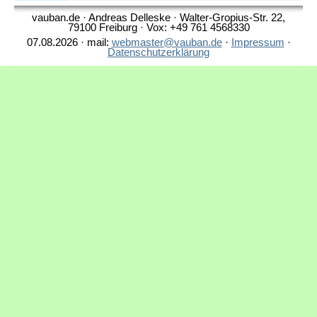
vauban.de · Andreas Delleske · Walter-Gropius-Str. 22,
79100 Freiburg · Vox: +49 761 4568330
07.08.2026 · mail:
webmaster@vauban.de
·
Impressum
·
Datenschutzerklärung