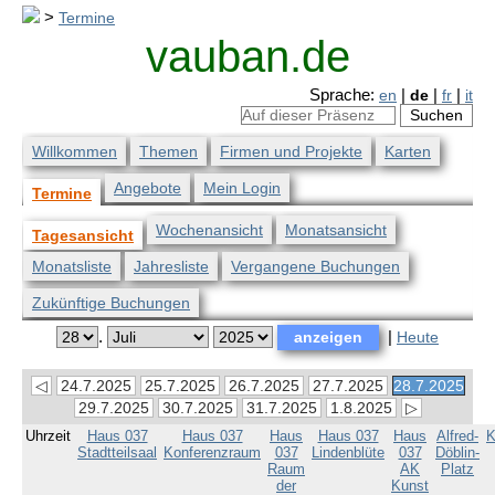
>
Termine
vauban.de
Sprache:
en
|
de
|
fr
|
it
Willkommen
Themen
Firmen und Projekte
Karten
Angebote
Mein Login
Termine
Wochenansicht
Monatsansicht
Tagesansicht
Monatsliste
Jahresliste
Vergangene Buchungen
Zukünftige Buchungen
.
|
Heute
◁
24.7.2025
25.7.2025
26.7.2025
27.7.2025
28.7.2025
29.7.2025
30.7.2025
31.7.2025
1.8.2025
▷
Uhrzeit
Haus 037
Haus 037
Haus
Haus 037
Haus
Alfred-
K
Stadtteilsaal
Konferenzraum
037
Lindenblüte
037
Döblin-
Raum
AK
Platz
der
Kunst