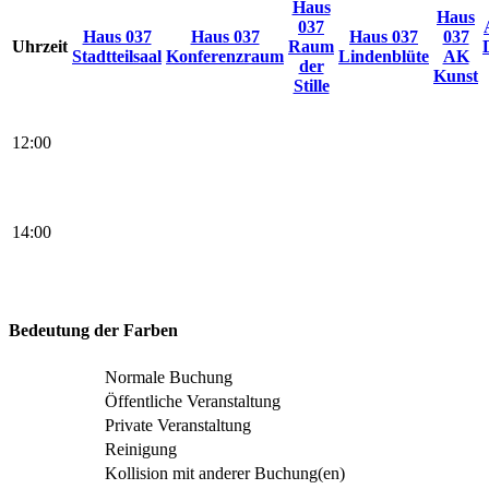
Haus
Haus
037
Haus 037
Haus 037
Haus 037
037
Uhrzeit
Raum
Stadtteilsaal
Konferenzraum
Lindenblüte
AK
der
Kunst
Stille
12:00
14:00
Bedeutung der Farben
Normale Buchung
Öffentliche Veranstaltung
Private Veranstaltung
Reinigung
Kollision mit anderer Buchung(en)