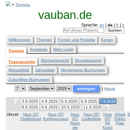
>
Termine
vauban.de
Sprache:
en
|
de
|
fr
|
it
Willkommen
Themen
Firmen und Projekte
Karten
Angebote
Mein Login
Termine
Wochenansicht
Monatsansicht
Tagesansicht
Monatsliste
Jahresliste
Vergangene Buchungen
Zukünftige Buchungen
.
|
Heute
◁
3.9.2025
4.9.2025
5.9.2025
6.9.2025
7.9.2025
8.9.2025
9.9.2025
10.9.2025
11.9.2025
▷
Uhrzeit
Haus 037
Haus 037
Haus
Haus 037
Haus
Alfred-
K
Stadtteilsaal
Konferenzraum
037
Lindenblüte
037
Döblin-
Raum
AK
Platz
der
Kunst