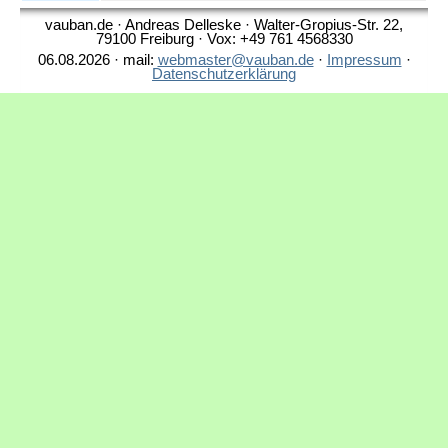
vauban.de · Andreas Delleske · Walter-Gropius-Str. 22,
79100 Freiburg · Vox: +49 761 4568330
06.08.2026 · mail:
webmaster@vauban.de
·
Impressum
·
Datenschutzerklärung