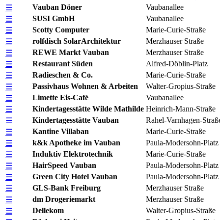
Vauban Döner
Vaubanallee
☰
SUSI GmbH
Vaubanallee
☰
Scotty Computer
Marie-Curie-Straße
☰
rolfdisch SolarArchitektur
Merzhauser Straße
☰
REWE Markt Vauban
Merzhauser Straße
☰
Restaurant Süden
Alfred-Döblin-Platz
☰
Radieschen & Co.
Marie-Curie-Straße
☰
Passivhaus Wohnen & Arbeiten
Walter-Gropius-Straße
☰
Limette Eis-Café
Vaubanallee
☰
Kindertagesstätte Wilde Mathilde
Heinrich-Mann-Straße
☰
Kindertagesstätte Vauban
Rahel-Varnhagen-Straß
☰
Kantine Villaban
Marie-Curie-Straße
☰
k&k Apotheke im Vauban
Paula-Modersohn-Platz
☰
Induktiv Elektrotechnik
Marie-Curie-Straße
☰
HairSpeed Vauban
Paula-Modersohn-Platz
☰
Green City Hotel Vauban
Paula-Modersohn-Platz
☰
GLS-Bank Freiburg
Merzhauser Straße
☰
dm Drogeriemarkt
Merzhauser Straße
☰
Dellekom
Walter-Gropius-Straße
☰