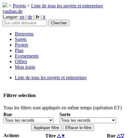
>
Projets
>
Liste de tous les projets et entreprises
vauban.de
Langue:
en
|
de
|
fr
|
it
Bienvenu
Sujets
Projets
Plan
Evenements
Offres
Mon login
Liste de tous les projets et entreprises
Filtrer selection
Tous les filtres sont appliquès en même temps (opération ET)
Rue
Sorte
Appliquer filtre
Effacer le filtre
Actions
Titre
△
▼
Rue
△
▽