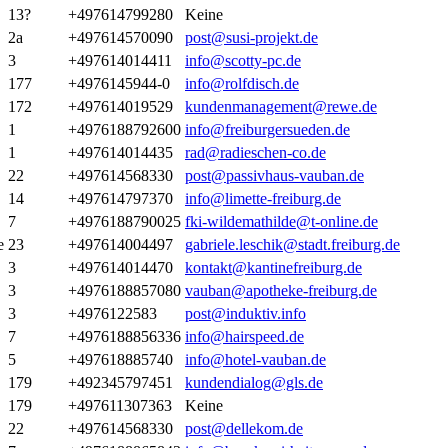
13?
+497614799280
Keine
2a
+497614570090
post@susi-projekt.de
3
+497614014411
info@scotty-pc.de
177
+4976145944-0
info@rolfdisch.de
172
+497614019529
kundenmanagement@rewe.de
1
+4976188792600
info@freiburgersueden.de
1
+497614014435
rad@radieschen-co.de
22
+497614568330
post@passivhaus-vauban.de
14
+497614797370
info@limette-freiburg.de
7
+4976188790025
fki-wildemathilde@t-online.de
e
23
+497614004497
gabriele.leschik@stadt.freiburg.de
3
+497614014470
kontakt@kantinefreiburg.de
3
+4976188857080
vauban@apotheke-freiburg.de
3
+4976122583
post@induktiv.info
7
+4976188856336
info@hairspeed.de
5
+497618885740
info@hotel-vauban.de
179
+492345797451
kundendialog@gls.de
179
+497611307363
Keine
22
+497614568330
post@dellekom.de