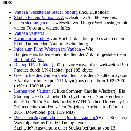
links
Vauban website der Stadt Freiburg
(incl. Luftbilder).
Stadtteilverein Vauban e.V.
website des Stadtteilvereins,
« eco.siedlungen.eu »
webseite von Holger Wolpensinger mit
vielen Fotos und weitere Infos
Vauban vernetzt
« vauban-im-bild »
von Erich Lutz – hier gibt es auch einen
Stadtplan und eine Anfahrtbeschreibung.
Infos zum Film: Wohnen im Vauban
– Wie
Baugemeinschaften einen Stadtteil der Zukunft gestalten von
Hartmut Wagner
.
Beitrag UN-Habitat (2002)
– zur Auswahl als weltweites Best
Practice durch UN-Habitat (pdf 185 kbyte)
Geschichte des Vauban-Geländes
– aus dem Stadtteilmagazin
« Vauban actuel » (pdf 511 kbyte) aus den Jahren 1999-2001
(pdf ca. 1800 kbyte)
Lernen von Vauban
(Ulrike Sommer, Carolin Wiechert). Ein
Studienprojekt und mehr. Durchgeführt von Studierenden an
der Fakultät für Architektur der RWTH Aachen University im
Rahmen eines studentischen Projektes. Aachen, im Februar
2014; Download (
pdf
, 10,9 MB)
Wie sehen Jugendliche das Quartier Vauban?
(Britta Rösener)
Was folgt daraus für die Planung neuer
Stadtteile? Auswertung einer Straßenbefragung von 13