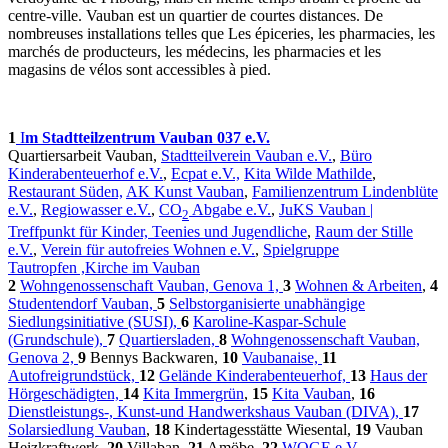
centre-ville. Vauban est un quartier de courtes distances. De
nombreuses installations telles que Les épiceries, les pharmacies, les
marchés de producteurs, les médecins, les pharmacies et les
magasins de vélos sont accessibles à pied.
1
I
m Stadtteilzentrum Vauban 037 e.V.
Quartiersarbeit Vauban,
Stadtteilverein Vauban e.V.
,
Büro
Kinderabenteuerhof e.V.
,
Ecpat e.V.,
Kita Wilde Mathilde
,
Restaurant Süden,
AK Kunst Vauban
,
Familienzentrum Lindenblüte
e.V.
,
Regiowasser e.V.
,
CO
Abgabe e.V.
,
JuKS Vauban |
2
Treffpunkt für Kinder, Teenies und Jugendliche
,
Raum der Stille
e.V.
,
Verein für autofreies Wohnen e.V.
,
Spielgruppe
Tautropfen
,Kirche im Vauban
2
Wohngenossenschaft Vauban, Genova 1,
3
Wohnen & Arbeiten
,
4
Studentendorf Vauban,
5
Selbstorganisierte unabhängige
Siedlungsinitiative (SUSI),
6
Karoline-Kaspar-Schule
(Grundschule),
7
Quartiersladen,
8
Wohngenossenschaft Vauban,
Genova 2,
9
Bennys Backwaren,
10
Vaubanaise,
11
Autofreigrundstück,
12
Gelände Kinderabenteuerhof,
13
Haus der
Hörgeschädigten,
14
Kita Immergrün
,
15
Kita Vauban
,
16
Dienstleistungs-, Kunst-und Handwerkshaus Vauban (DIVA),
17
Solarsiedlung Vauban
,
18
Kindertagesstätte Wiesental,
19
Vauban
Heizkraftwerk,
20
Villaban,
21
Amöbe,
22
WOGE e.V. –