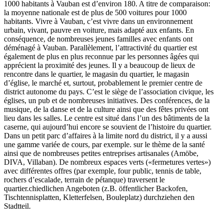
1000 habitants à Vauban est d’environ 180. A titre de comparaison:
la moyenne nationale est de plus de 500 voitures pour 1000
habitants. Vivre à Vauban, c’est vivre dans un environnement
urbain, vivant, pauvre en voiture, mais adapté aux enfants. En
conséquence, de nombreuses jeunes familles avec enfants ont
déménagé à Vauban. Parallèlement, l’attractivité du quartier est
également de plus en plus reconnue par les personnes âgées qui
apprécient la proximité des jeunes. Il y a beaucoup de lieux de
rencontre dans le quartier, le magasin du quartier, le magasin
d’église, le marché et, surtout, probablement le premier centre de
district autonome du pays. C’est le siège de l’association civique, les
églises, un pub et de nombreuses initiatives. Des conférences, de la
musique, de la danse et de la culture ainsi que des fêtes privées ont
lieu dans les salles. Le centre est situé dans l’un des bâtiments de la
caserne, qui aujourd’hui encore se souvient de l’histoire du quartier.
Dans un petit parc d’affaires à la limite nord du district, il y a aussi
une gamme variée de cours, par exemple. sur le thème de la santé
ainsi que de nombreuses petites entreprises artisanales (Amöbe,
DIVA, Villaban). De nombreux espaces verts («fermetures vertes»)
avec différentes offres (par exemple, four public, tennis de table,
rochers d’escalade, terrain de pétanque) traversent le
quartier.chiedlichen Angeboten (z.B. öffentlicher Backofen,
Tischtennisplatten, Kletterfelsen, Bouleplatz) durchziehen den
Stadtteil.