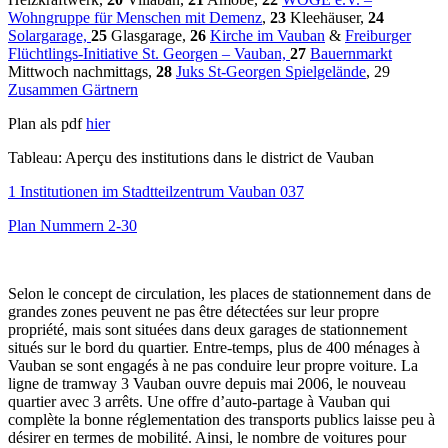
Wohngruppe für Menschen mit Demenz
,
23
Kleehäuser,
24
Solargarage,
25
Glasgarage,
26
Kirche im Vauban
&
Freiburger
Flüchtlings-Initiative St. Georgen – Vauban,
27
Bauernmarkt
Mittwoch nachmittags,
28
Juks St-Georgen Spielgelände
, 29
Zusammen Gärtnern
Plan als pdf
hier
Tableau: Aperçu des institutions dans le district de Vauban
1 Institutionen im Stadtteilzentrum Vauban 037
Plan Nummern 2-30
Selon le concept de circulation, les places de stationnement dans de
grandes zones peuvent ne pas être détectées sur leur propre
propriété, mais sont situées dans deux garages de stationnement
situés sur le bord du quartier. Entre-temps, plus de 400 ménages à
Vauban se sont engagés à ne pas conduire leur propre voiture. La
ligne de tramway 3 Vauban ouvre depuis mai 2006, le nouveau
quartier avec 3 arrêts. Une offre d’auto-partage à Vauban qui
complète la bonne réglementation des transports publics laisse peu à
désirer en termes de mobilité. Ainsi, le nombre de voitures pour