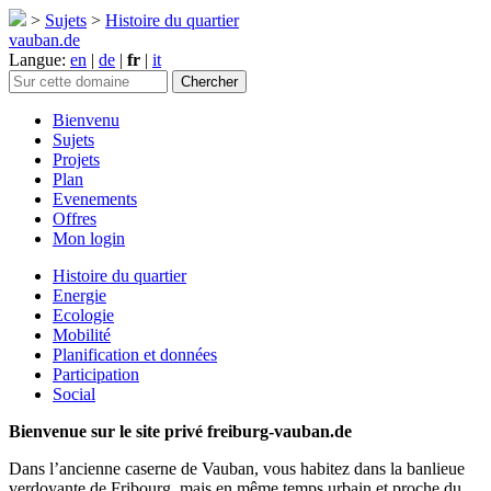
>
Sujets
>
Histoire du quartier
vauban.de
Langue:
en
|
de
|
fr
|
it
Bienvenu
Sujets
Projets
Plan
Evenements
Offres
Mon login
Histoire du quartier
Energie
Ecologie
Mobilité
Planification et données
Participation
Social
Bienvenue sur le site privé freiburg-vauban.de
Dans l’ancienne caserne de Vauban, vous habitez dans la banlieue
verdoyante de Fribourg, mais en même temps urbain et proche du